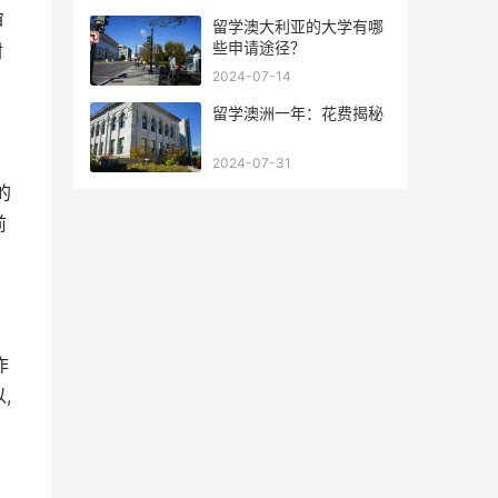
审
留学澳大利亚的大学有哪
些申请途径？
材
2024-07-14
留学澳洲一年：花费揭秘
2024-07-31
的
前
作
,