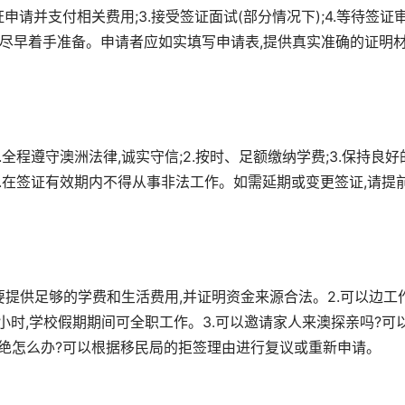
签证申请并支付相关费用;3.接受签证面试(部分情况下);4.等待签证
议尽早着手准备。申请者应如实填写申请表,提供真实准确的证明
全程遵守澳洲法律,诚实守信;2.按时、足额缴纳学费;3.保持良好
;5.在签证有效期内不得从事非法工作。如需延期或变更签证,请提
需要提供足够的学费和生活费用,并证明资金来源合法。2.可以边工
小时,学校假期期间可全职工作。3.可以邀请家人来澳探亲吗?可以
拒绝怎么办?可以根据移民局的拒签理由进行复议或重新申请。