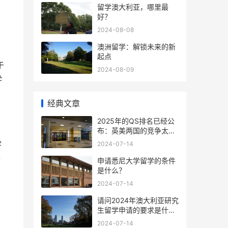
留学澳大利亚，哪里最
好？
2024-08-08
澳洲留学：解锁未来的新
起点
于
2024-08-09
学
经典文章
2025年的QS排名已经公
布：英美两国的竞争太过
激烈
学
2024-07-14
够
申请悉尼大学留学的条件
是什么？
2024-07-14
请问2024年澳大利亚研究
生留学申请的要求是什
么？
2024-07-14