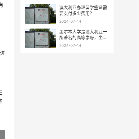
有
澳大利亚办理留学签证需
要支付多少费用？
2024-07-14
墨尔本大学是澳大利亚一
所著名的高等学府，坐落
于维多利亚州的墨尔本市
些
2024-07-14
请进
正
签